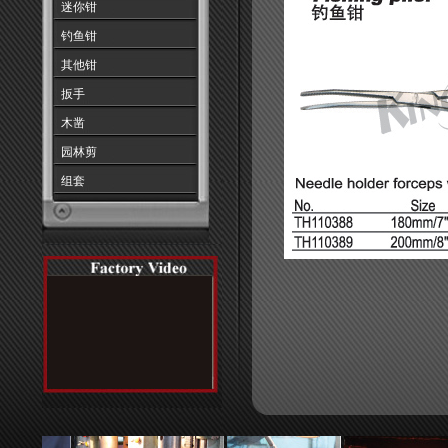
迷你钳
钓鱼钳
其他钳
扳手
木凿
园林剪
组套